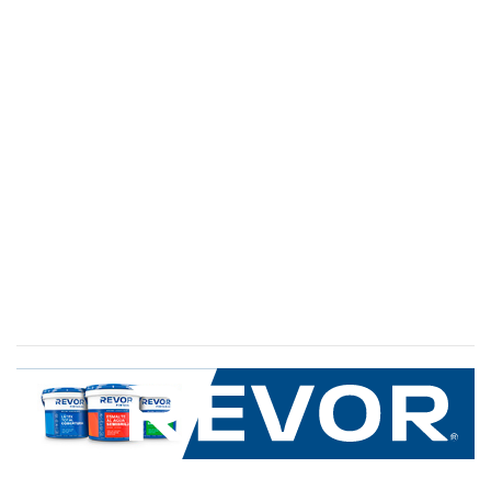
SERVICIO AL CLIENTE
+600 8 335 000
Limache 3600, El Salto.Viña del Mar, Chile
Mapa del sitio
REVOR
Nosotros
Política de uso