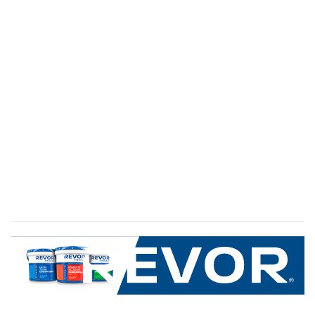
SERVICIO AL CLIENTE
+600 8 335 000
Limache 3600, El Salto.Viña del Mar, Chile
Mapa del sitio
REVOR
Nosotros
Política de uso