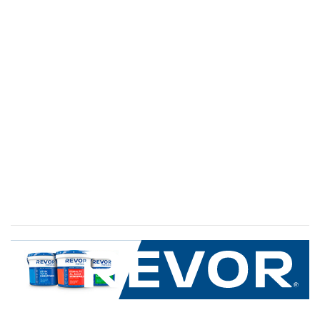
SERVICIO AL CLIENTE
+600 8 335 000
Limache 3600, El Salto.Viña del Mar, Chile
Mapa del sitio
REVOR
Nosotros
Política de uso