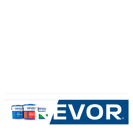
SERVICIO AL CLIENTE
+600 8 335 000
Limache 3600, El Salto.Viña del Mar, Chile
Mapa del sitio
REVOR
Nosotros
Política de uso