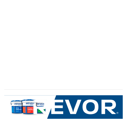
SERVICIO AL CLIENTE
+600 8 335 000
Limache 3600, El Salto.Viña del Mar, Chile
Mapa del sitio
REVOR
Nosotros
Política de uso