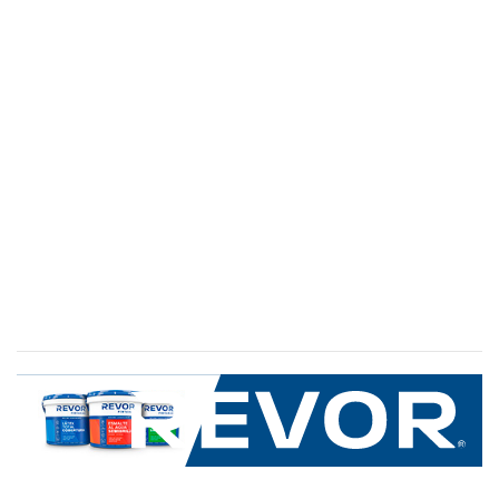
SERVICIO AL CLIENTE
+600 8 335 000
Limache 3600, El Salto.Viña del Mar, Chile
Mapa del sitio
REVOR
Nosotros
Política de uso