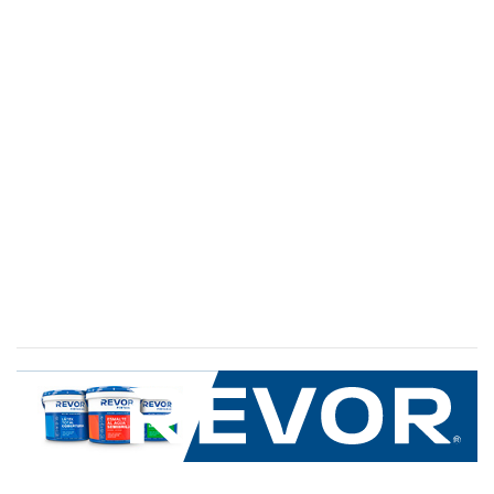
SERVICIO AL CLIENTE
+600 8 335 000
Limache 3600, El Salto.Viña del Mar, Chile
Mapa del sitio
REVOR
Nosotros
Política de uso