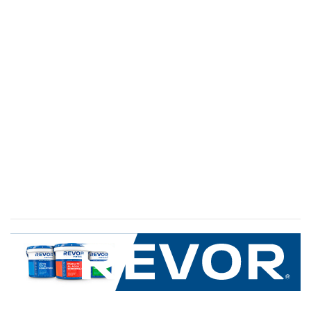
SERVICIO AL CLIENTE
+600 8 335 000
Limache 3600, El Salto.Viña del Mar, Chile
Mapa del sitio
REVOR
Nosotros
Política de uso