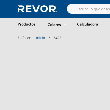
Skip
to
the
content
Productos
Calculadora
Colores
Estás en:
Inicio
/
8425