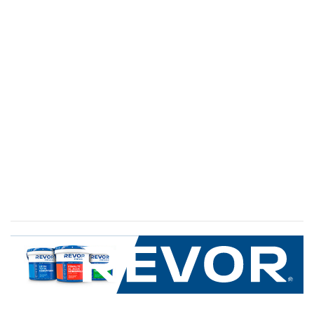
SERVICIO AL CLIENTE
+600 8 335 000
Limache 3600, El Salto.Viña del Mar, Chile
Mapa del sitio
REVOR
Nosotros
Política de uso