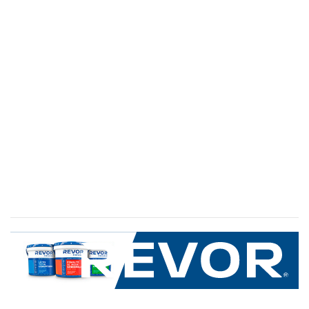
SERVICIO AL CLIENTE
+600 8 335 000
Limache 3600, El Salto.Viña del Mar, Chile
Mapa del sitio
REVOR
Nosotros
Política de uso