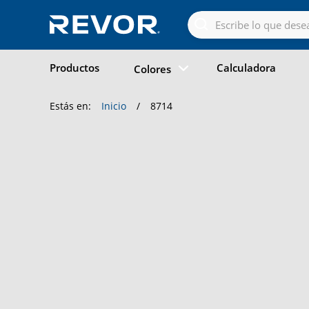
Skip
to
the
content
Productos
Calculadora
Colores
Estás en:
Inicio
/
8714