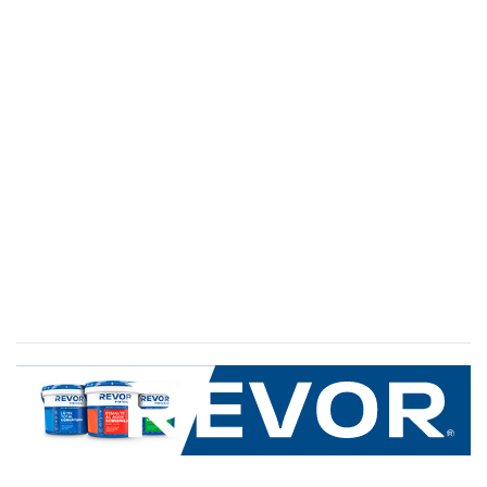
SERVICIO AL CLIENTE
+600 8 335 000
Limache 3600, El Salto.Viña del Mar, Chile
Mapa del sitio
REVOR
Nosotros
Política de uso