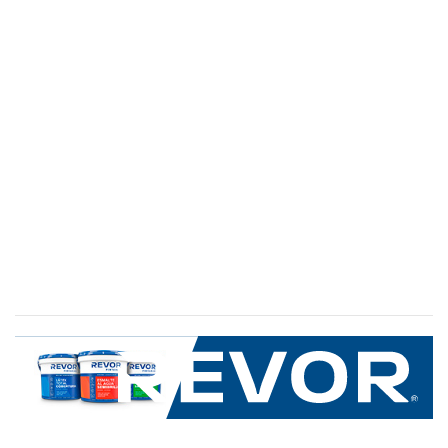
SERVICIO AL CLIENTE
+600 8 335 000
Limache 3600, El Salto.Viña del Mar, Chile
Mapa del sitio
REVOR
Nosotros
Política de uso