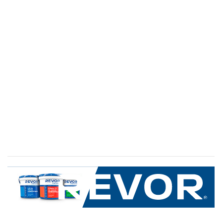
SERVICIO AL CLIENTE
+600 8 335 000
Limache 3600, El Salto.Viña del Mar, Chile
Mapa del sitio
REVOR
Nosotros
Política de uso