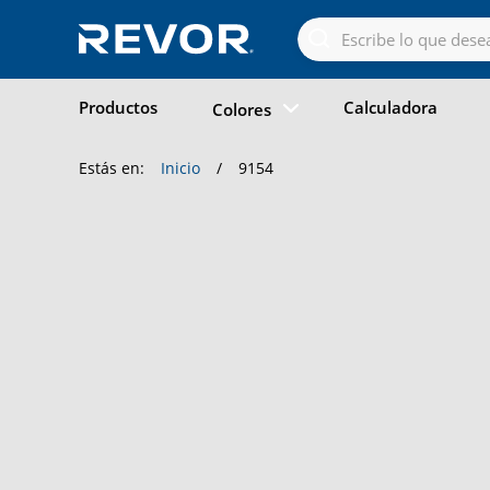
Skip
to
the
content
Productos
Calculadora
Colores
Estás en:
Inicio
/
9154