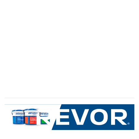
SERVICIO AL CLIENTE
+600 8 335 000
Limache 3600, El Salto.Viña del Mar, Chile
Mapa del sitio
REVOR
Nosotros
Política de uso