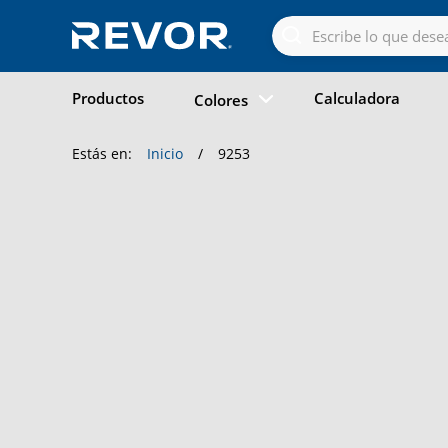
Skip
to
the
content
Productos
Calculadora
Colores
Estás en:
Inicio
/
9253