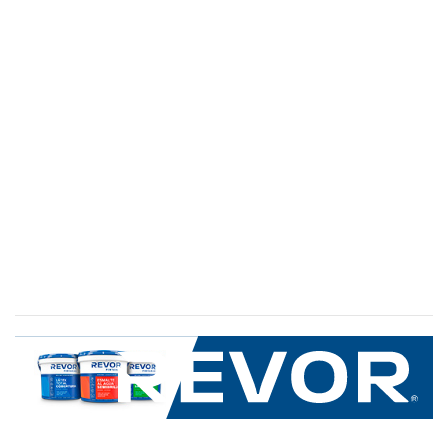
SERVICIO AL CLIENTE
+600 8 335 000
Limache 3600, El Salto.Viña del Mar, Chile
Mapa del sitio
REVOR
Nosotros
Política de uso