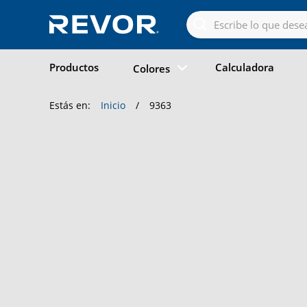
Skip
to
the
content
Productos
Calculadora
Colores
Estás en:
Inicio
/
9363