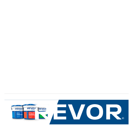
SERVICIO AL CLIENTE
+600 8 335 000
Limache 3600, El Salto.Viña del Mar, Chile
Mapa del sitio
REVOR
Nosotros
Política de uso