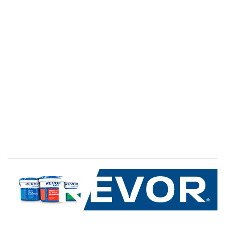
SERVICIO AL CLIENTE
+600 8 335 000
Limache 3600, El Salto.Viña del Mar, Chile
Mapa del sitio
REVOR
Nosotros
Política de uso