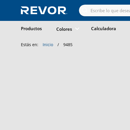
Skip
to
the
content
Productos
Calculadora
Colores
Estás en:
Inicio
/
9485