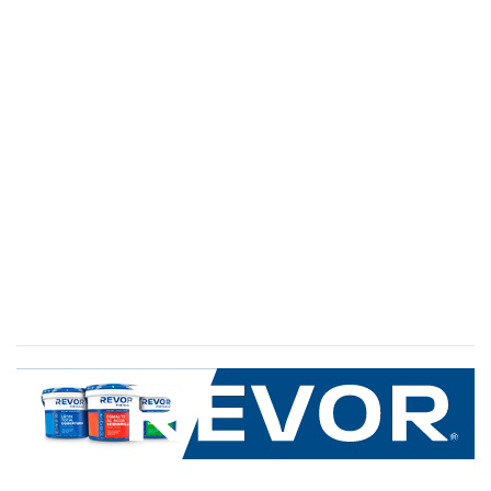
SERVICIO AL CLIENTE
+600 8 335 000
Limache 3600, El Salto.Viña del Mar, Chile
Mapa del sitio
REVOR
Nosotros
Política de uso