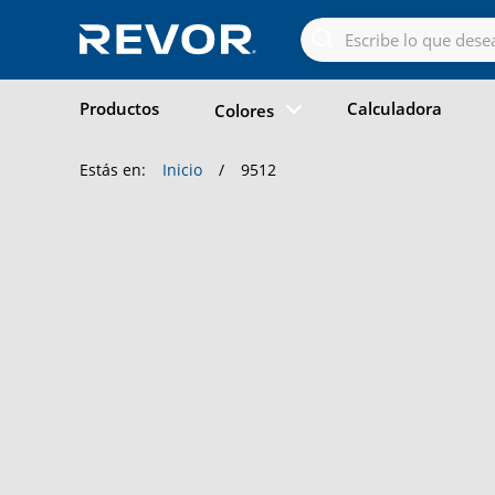
Skip
to
the
content
Productos
Calculadora
Colores
Estás en:
Inicio
/
9512