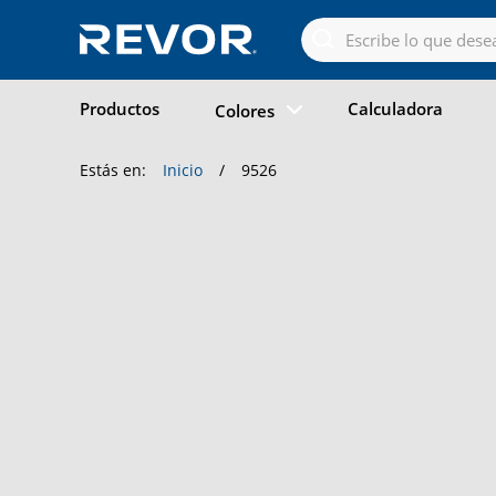
Skip
to
the
content
Productos
Calculadora
Colores
Estás en:
Inicio
/
9526