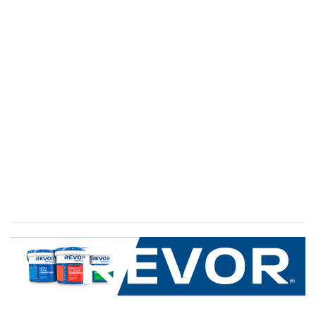
SERVICIO AL CLIENTE
+600 8 335 000
Limache 3600, El Salto.Viña del Mar, Chile
Mapa del sitio
REVOR
Nosotros
Política de uso