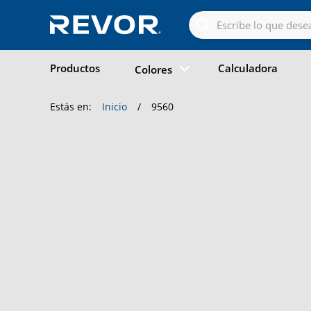
Skip
to
the
content
Productos
Calculadora
Colores
Estás en:
Inicio
/
9560