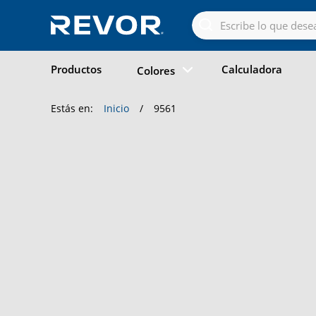
Skip
to
the
content
Productos
Calculadora
Colores
Estás en:
Inicio
/
9561