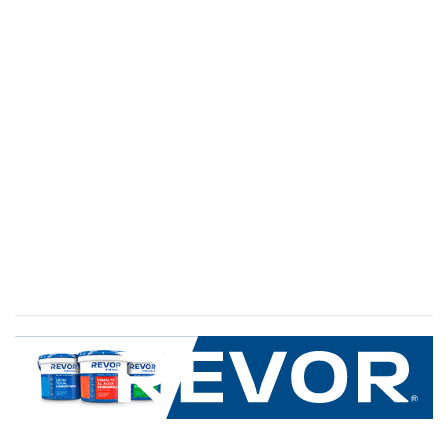
SERVICIO AL CLIENTE
+600 8 335 000
Limache 3600, El Salto.Viña del Mar, Chile
Mapa del sitio
REVOR
Nosotros
Política de uso