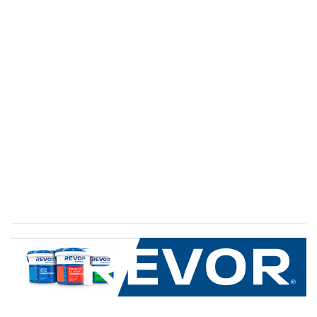
SERVICIO AL CLIENTE
+600 8 335 000
Limache 3600, El Salto.Viña del Mar, Chile
Mapa del sitio
REVOR
Nosotros
Política de uso