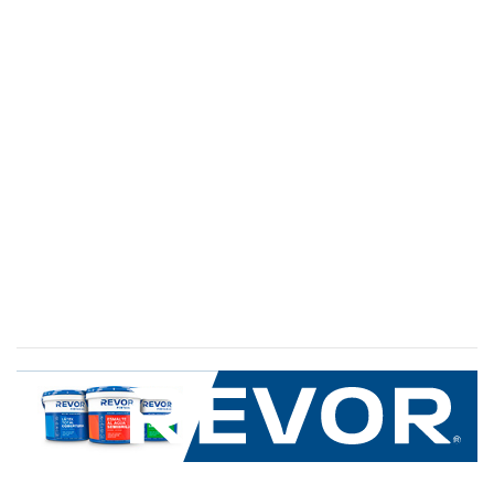
SERVICIO AL CLIENTE
+600 8 335 000
Limache 3600, El Salto.Viña del Mar, Chile
Mapa del sitio
REVOR
Nosotros
Política de uso