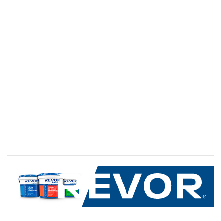
SERVICIO AL CLIENTE
+600 8 335 000
Limache 3600, El Salto.Viña del Mar, Chile
Mapa del sitio
REVOR
Nosotros
Política de uso