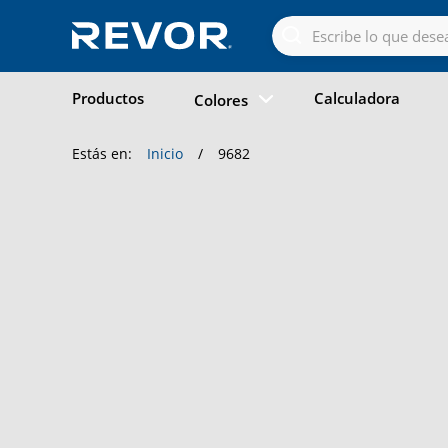
Skip
to
the
content
Productos
Calculadora
Colores
Estás en:
Inicio
/
9682