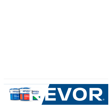
SERVICIO AL CLIENTE
+600 8 335 000
Limache 3600, El Salto.Viña del Mar, Chile
Mapa del sitio
REVOR
Nosotros
Política de uso