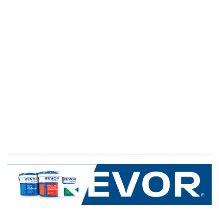
SERVICIO AL CLIENTE
+600 8 335 000
Limache 3600, El Salto.Viña del Mar, Chile
Mapa del sitio
REVOR
Nosotros
Política de uso