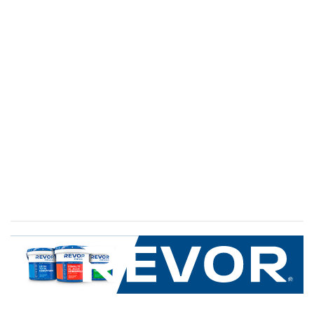
SERVICIO AL CLIENTE
+600 8 335 000
Limache 3600, El Salto.Viña del Mar, Chile
Mapa del sitio
REVOR
Nosotros
Política de uso