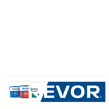
SERVICIO AL CLIENTE
+600 8 335 000
Limache 3600, El Salto.Viña del Mar, Chile
Mapa del sitio
REVOR
Nosotros
Política de uso