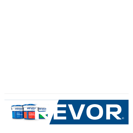
SERVICIO AL CLIENTE
+600 8 335 000
Limache 3600, El Salto.Viña del Mar, Chile
Mapa del sitio
REVOR
Nosotros
Política de uso