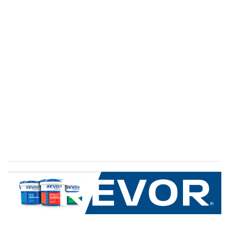
SERVICIO AL CLIENTE
+600 8 335 000
Limache 3600, El Salto.Viña del Mar, Chile
Mapa del sitio
REVOR
Nosotros
Política de uso