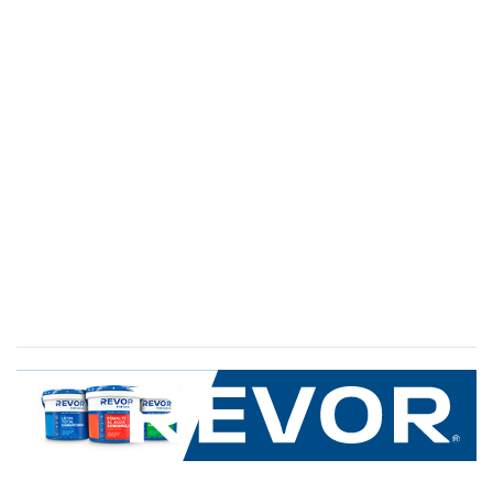
SERVICIO AL CLIENTE
+600 8 335 000
Limache 3600, El Salto.Viña del Mar, Chile
Mapa del sitio
REVOR
Nosotros
Política de uso