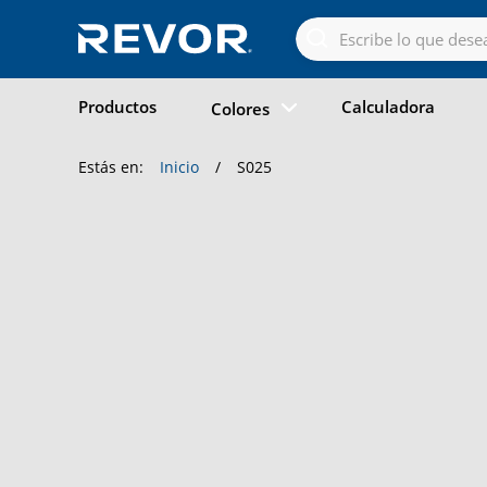
Skip
to
the
content
Productos
Calculadora
Colores
Estás en:
Inicio
/
S025