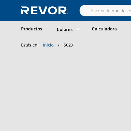
Skip
to
the
content
Productos
Calculadora
Colores
Estás en:
Inicio
/
S029