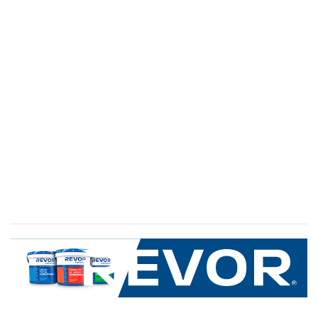
SERVICIO AL CLIENTE
+600 8 335 000
Limache 3600, El Salto.Viña del Mar, Chile
Mapa del sitio
REVOR
Nosotros
Política de uso