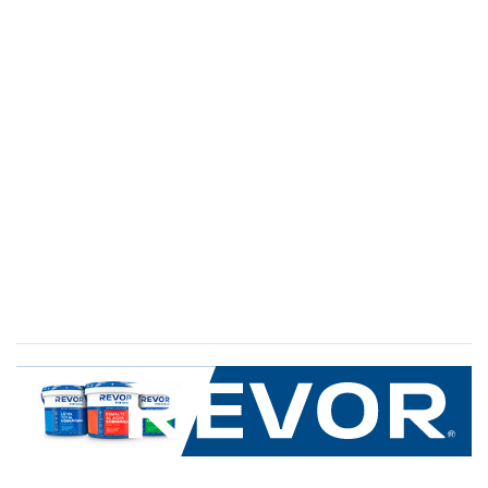
SERVICIO AL CLIENTE
+600 8 335 000
Limache 3600, El Salto.Viña del Mar, Chile
Mapa del sitio
REVOR
Nosotros
Política de uso