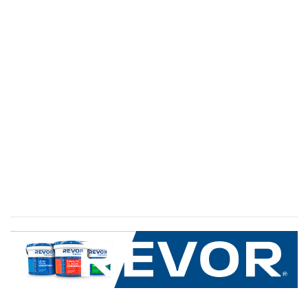
SERVICIO AL CLIENTE
+600 8 335 000
Limache 3600, El Salto.Viña del Mar, Chile
Mapa del sitio
REVOR
Nosotros
Política de uso