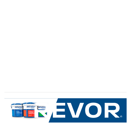
SERVICIO AL CLIENTE
+600 8 335 000
Limache 3600, El Salto.Viña del Mar, Chile
Mapa del sitio
REVOR
Nosotros
Política de uso