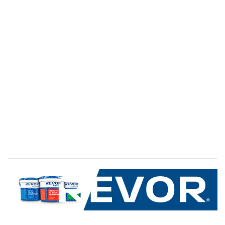
SERVICIO AL CLIENTE
+600 8 335 000
Limache 3600, El Salto.Viña del Mar, Chile
Mapa del sitio
REVOR
Nosotros
Política de uso