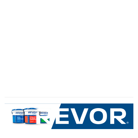
SERVICIO AL CLIENTE
+600 8 335 000
Limache 3600, El Salto.Viña del Mar, Chile
Mapa del sitio
REVOR
Nosotros
Política de uso