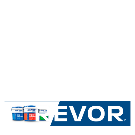
SERVICIO AL CLIENTE
+600 8 335 000
Limache 3600, El Salto.Viña del Mar, Chile
Mapa del sitio
REVOR
Nosotros
Política de uso